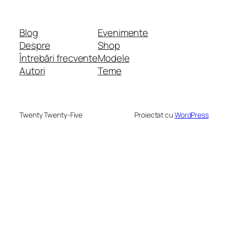
Blog
Evenimente
Despre
Shop
Întrebări frecvente
Modele
Autori
Teme
Twenty Twenty-Five
Proiectat cu
WordPress